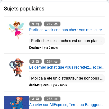
Sujets populaires
3
219
Partir en week-end pas cher : vos meilleures astuces ?
Partir chez des proches est un bon plan en effet. Je trouve que les box reviennent cher plutôt que d'organiser son voyage soi-même. Cela dit, ça reste pratique pour offrir par exemple.
Dealine
• il y a 2 mois
2
264
Le dernier achat que vous regrettez… et celui que vous ne regrettez pas du tout
Moi ça a été un distributeur de bonbons PEZ. C'est fou comme la recharge de ces trucs coutent cher...
dealMcQueen
• il y a 2 mois
3
256
Acheter sur AliExpress, Temu ou Banggood : encore intéressant en 2026 ?