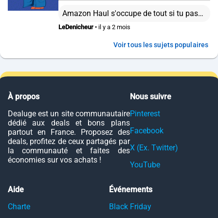
Amazon Haul s'occupe de tout si tu passes par le vendeur Haul Global qui n'est autre que Amazon. Tu payes en gros comme un forfait de frais de douanes, si finalement c'est plus, on ne te facturera pas plus. Depuis le 1er mars 2026, tu as une taxe “petits colis” de 2€ pour les colis de moins 150€ en plus de la TVA à l'importation. Bref, à part si l'article n'est vraiment pas dispo dans les boutiques classiques, mieux vaut peut être passé son tour ...
LeDenicheur
• il y a 2 mois
Voir tous les sujets populaires
À propos
Nous suivre
Dealuge est un site communautaire
Pinterest
dédié aux deals et bons plans
Facebook
partout en France. Proposez des
deals, profitez de ceux partagés par
X (Ex. Twitter)
la communauté et faites des
économies sur vos achats !
YouTube
Aide
Événements
Charte
Black Friday