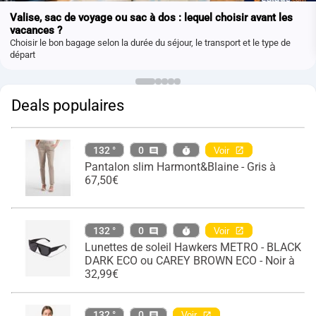
Valise, sac de voyage ou sac à dos : lequel choisir avant les
vacances ?
Choisir le bon bagage selon la durée du séjour, le transport et le type de
départ
Deals populaires
132 °
0
Voir
Pantalon slim Harmont&Blaine - Gris à
67,50€
132 °
0
Voir
Lunettes de soleil Hawkers METRO - BLACK
DARK ECO ou CAREY BROWN ECO - Noir à
32,99€
132 °
0
Voir