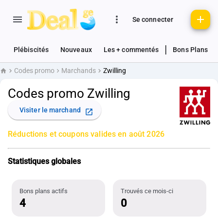
Se connecter
|
Plébiscités
Nouveaux
Les + commentés
Bons Plans
Codes promo
Marchands
Zwilling
Accueil
Codes promo Zwilling
Visiter le marchand
Réductions et coupons valides en août 2026
Statistiques globales
Bons plans actifs
Trouvés ce mois-ci
4
0