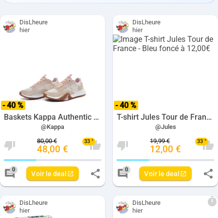
DisLheure
DisLheure
hier
hier
- 40 %
- 40 %
Baskets Kappa Authentic Ceresol - Beige à 48,00€
T-shirt Jules Tour de France - Bleu foncé à 12,00€
@Kappa
@Jules
80,00 €
19,99 €
33 °
33 °
48,00 €
12,00 €
Nombre de votes negatives pour ce deal: 
Nombre de votes positives
Nombre de votes neg
Nom
0
0
Voir le deal
Voir le deal
Nombre de commentaires pour ce deal: 0
Nombre de commenta
DisLheure
DisLheure
hier
hier