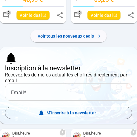
Nombre de votes negatives pour ce deal: 
Nombre de votes positives
Nombre de votes neg
Nom
0
0
Voir le deal
Voir le deal
Nombre de commentaires pour ce deal: 0
Nombre de commenta
Voir tous les nouveaux deals
Inscription à la newsletter
Recevez les dernières actualités et offres directement par
email.
Email
M'inscrire à la newsletter
DisLheure
DisLheure