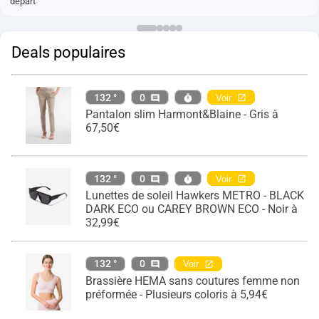
départ
Deals populaires
132 °
0
Voir
Pantalon slim Harmont&Blaine - Gris à
67,50€
132 °
0
Voir
Lunettes de soleil Hawkers METRO - BLACK
DARK ECO ou CAREY BROWN ECO - Noir à
32,99€
132 °
0
Voir
Brassière HEMA sans coutures femme non
préformée - Plusieurs coloris à 5,94€