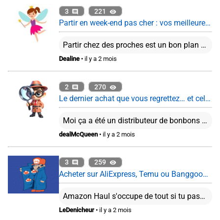
3
221
Partir en week-end pas cher : vos meilleures astuces ?
Partir chez des proches est un bon plan en effet. Je trouve que les box reviennent cher plutôt que d'organiser son voyage soi-même. Cela dit, ça reste pratique pour offrir par exemple.
Dealine
• il y a 2 mois
2
270
Le dernier achat que vous regrettez… et celui que vous ne regrettez pas du tout
Moi ça a été un distributeur de bonbons PEZ. C'est fou comme la recharge de ces trucs coutent cher...
dealMcQueen
• il y a 2 mois
3
259
Acheter sur AliExpress, Temu ou Banggood : encore intéressant en 2026 ?
Amazon Haul s'occupe de tout si tu passes par le vendeur Haul Global qui n'est autre que Amazon. Tu payes en gros comme un forfait de frais de douanes, si finalement c'est plus, on ne te facturera pas plus. Depuis le 1er mars 2026, tu as une taxe “petits colis” de 2€ pour les colis de moins 150€ en plus de la TVA à l'importation. Bref, à part si l'article n'est vraiment pas dispo dans les boutiques classiques, mieux vaut peut être passé son tour ...
LeDenicheur
• il y a 2 mois