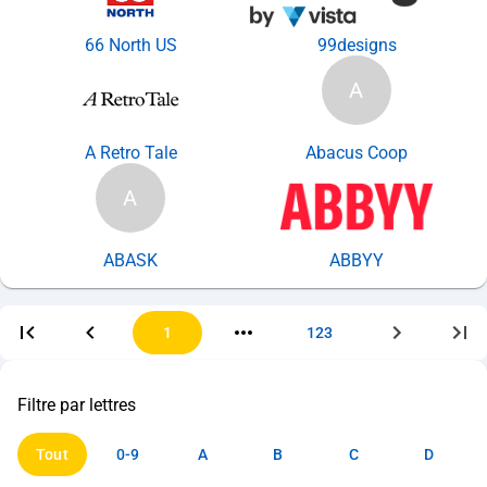
66 North US
99designs
A
A Retro Tale
Abacus Coop
A
ABASK
ABBYY
1
123
Filtre par lettres
Tout
0-9
A
B
C
D