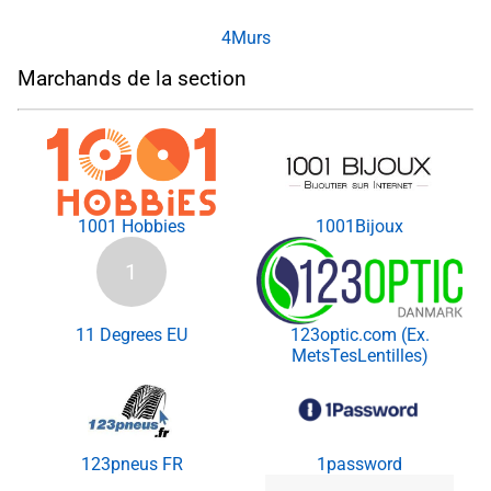
4Murs
Marchands de la section
1001 Hobbies
1001Bijoux
1
11 Degrees EU
123optic.com (Ex.
MetsTesLentilles)
123pneus FR
1password