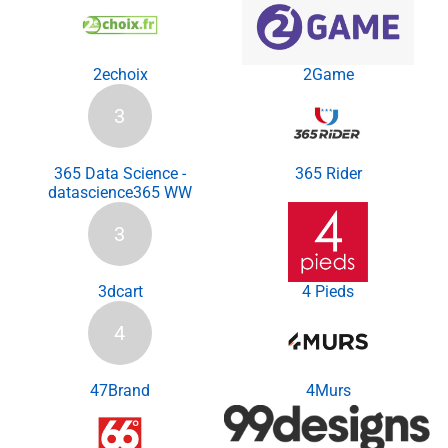
2echoix
2Game
3
365 Data Science -
365 Rider
datascience365 WW
3
3dcart
4 Pieds
4
47Brand
4Murs