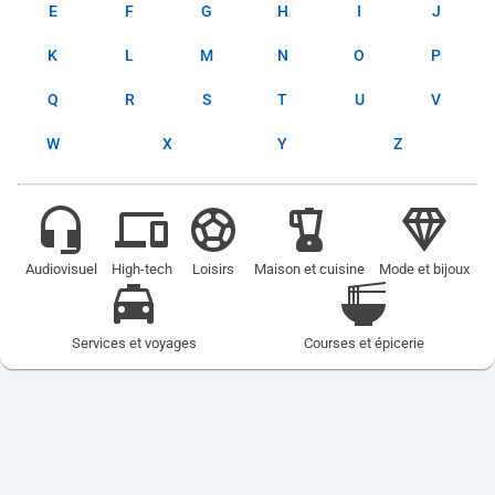
E
F
G
H
I
J
K
L
M
N
O
P
Q
R
S
T
U
V
W
X
Y
Z
Audiovisuel
High-tech
Loisirs
Maison et cuisine
Mode et bijoux
Services et voyages
Courses et épicerie