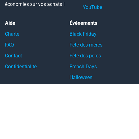
économies sur vos achats !
YouTube
Aide
Événements
Charte
Black Friday
FAQ
Fête des mères
Contact
Fête des pères
Confidentialité
French Days
Halloween
Noël
Pâques
Rentrée
Saint-Valentin
Single’s Day