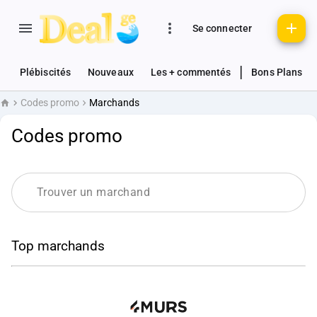
Se connecter
|
Plébiscités
Nouveaux
Les + commentés
Bons Plans
Codes promo
Marchands
Accueil
Codes promo
Top marchands