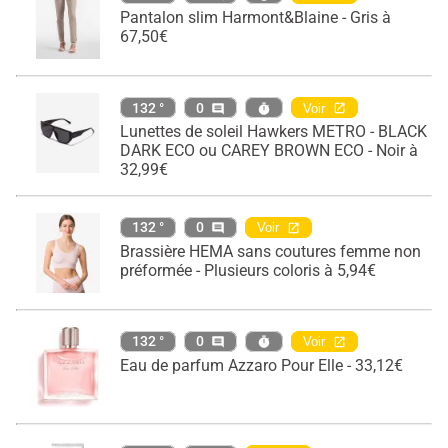
Pantalon slim Harmont&Blaine - Gris à
67,50€
132 °
0
Voir
Lunettes de soleil Hawkers METRO - BLACK
DARK ECO ou CAREY BROWN ECO - Noir à
32,99€
132 °
0
Voir
Brassière HEMA sans coutures femme non
préformée - Plusieurs coloris à 5,94€
132 °
0
Voir
Eau de parfum Azzaro Pour Elle - 33,12€