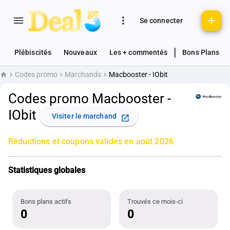
Se connecter
|
Plébiscités
Nouveaux
Les + commentés
Bons Plans
Codes promo
Marchands
Macbooster - IObit
Accueil
Codes promo Macbooster -
IObit
Visiter le marchand
Réductions et coupons valides en août 2026
Statistiques globales
Bons plans actifs
Trouvés ce mois-ci
0
0