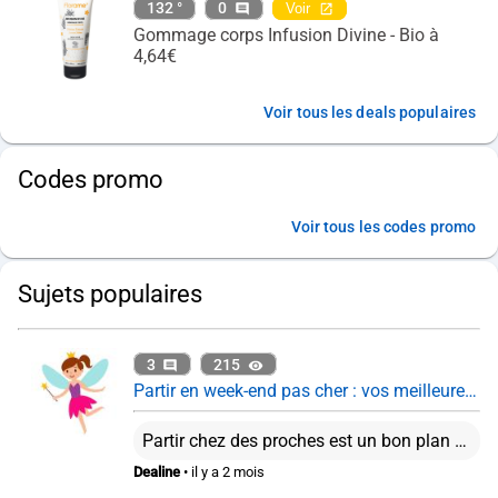
132 °
0
Voir
Gommage corps Infusion Divine - Bio à
4,64€
Voir tous les deals populaires
Codes promo
Voir tous les codes promo
Sujets populaires
3
215
Partir en week-end pas cher : vos meilleures astuces ?
Partir chez des proches est un bon plan en effet. Je trouve que les box reviennent cher plutôt que d'organiser son voyage soi-même. Cela dit, ça reste pratique pour offrir par exemple.
Dealine
• il y a 2 mois