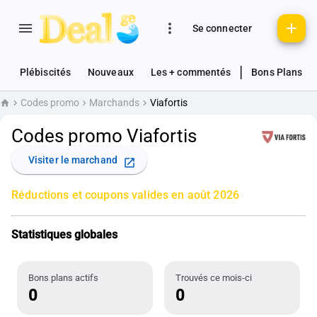
Se connecter
|
Plébiscités
Nouveaux
Les + commentés
Bons Plans
Codes promo
Marchands
Viafortis
Accueil
Codes promo Viafortis
Visiter le marchand
Réductions et coupons valides en août 2026
Statistiques globales
Bons plans actifs
Trouvés ce mois-ci
0
0