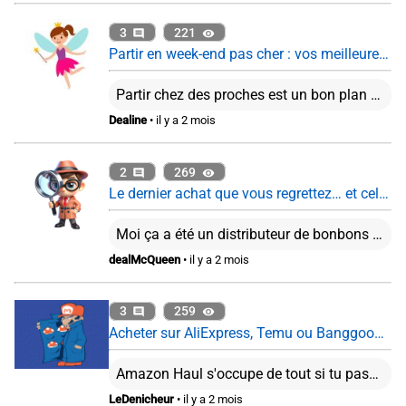
3
221
Partir en week-end pas cher : vos meilleures astuces ?
Partir chez des proches est un bon plan en effet. Je trouve que les box reviennent cher plutôt que d'organiser son voyage soi-même. Cela dit, ça reste pratique pour offrir par exemple.
Dealine
• il y a 2 mois
2
269
Le dernier achat que vous regrettez… et celui que vous ne regrettez pas du tout
Moi ça a été un distributeur de bonbons PEZ. C'est fou comme la recharge de ces trucs coutent cher...
dealMcQueen
• il y a 2 mois
3
259
Acheter sur AliExpress, Temu ou Banggood : encore intéressant en 2026 ?
Amazon Haul s'occupe de tout si tu passes par le vendeur Haul Global qui n'est autre que Amazon. Tu payes en gros comme un forfait de frais de douanes, si finalement c'est plus, on ne te facturera pas plus. Depuis le 1er mars 2026, tu as une taxe “petits colis” de 2€ pour les colis de moins 150€ en plus de la TVA à l'importation. Bref, à part si l'article n'est vraiment pas dispo dans les boutiques classiques, mieux vaut peut être passé son tour ...
LeDenicheur
• il y a 2 mois