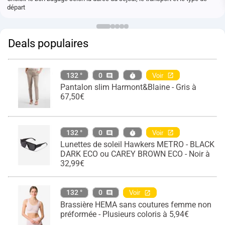
départ
Deals populaires
132 °
0
Voir
Pantalon slim Harmont&Blaine - Gris à
67,50€
132 °
0
Voir
Lunettes de soleil Hawkers METRO - BLACK
DARK ECO ou CAREY BROWN ECO - Noir à
32,99€
132 °
0
Voir
Brassière HEMA sans coutures femme non
préformée - Plusieurs coloris à 5,94€