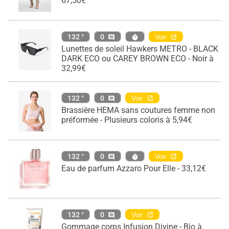
67,50€
132 °
0
Voir
Lunettes de soleil Hawkers METRO - BLACK
DARK ECO ou CAREY BROWN ECO - Noir à
32,99€
132 °
0
Voir
Brassière HEMA sans coutures femme non
préformée - Plusieurs coloris à 5,94€
132 °
0
Voir
Eau de parfum Azzaro Pour Elle - 33,12€
132 °
0
Voir
Gommage corps Infusion Divine - Bio à