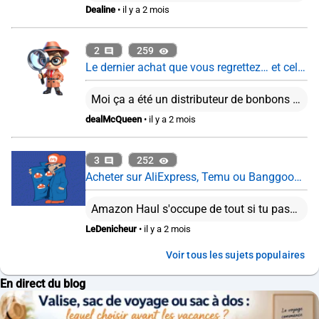
Dealine
• il y a 2 mois
2
259
Le dernier achat que vous regrettez… et celui que vous ne regrettez pas du tout
Moi ça a été un distributeur de bonbons PEZ. C'est fou comme la recharge de ces trucs coutent cher...
dealMcQueen
• il y a 2 mois
3
252
Acheter sur AliExpress, Temu ou Banggood : encore intéressant en 2026 ?
Amazon Haul s'occupe de tout si tu passes par le vendeur Haul Global qui n'est autre que Amazon. Tu payes en gros comme un forfait de frais de douanes, si finalement c'est plus, on ne te facturera pas plus. Depuis le 1er mars 2026, tu as une taxe “petits colis” de 2€ pour les colis de moins 150€ en plus de la TVA à l'importation. Bref, à part si l'article n'est vraiment pas dispo dans les boutiques classiques, mieux vaut peut être passé son tour ...
LeDenicheur
• il y a 2 mois
Voir tous les sujets populaires
En direct du blog