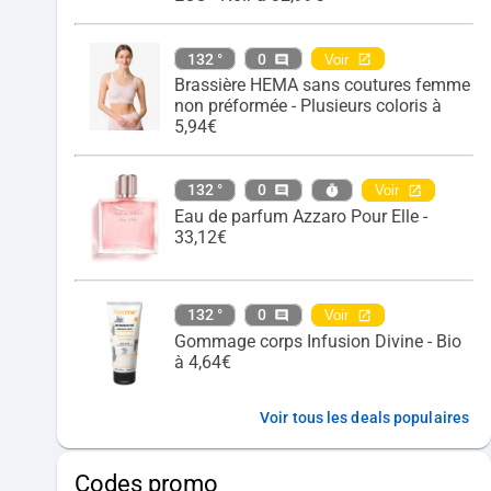
132 °
0
Voir
Brassière HEMA sans coutures femme
non préformée - Plusieurs coloris à
5,94€
132 °
0
Voir
Eau de parfum Azzaro Pour Elle -
33,12€
132 °
0
Voir
Gommage corps Infusion Divine - Bio
à 4,64€
Voir tous les deals populaires
Codes promo