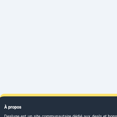
À propos
Dealuge est un site communautaire dédié aux deals et bons