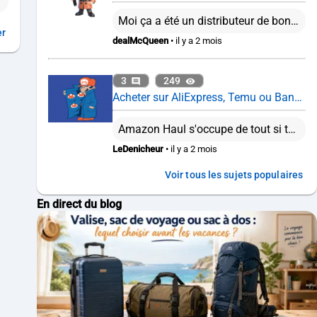
Moi ça a été un distributeur de bonbons PEZ. C'est fou comme la recharge de ces trucs coutent cher...
er
dealMcQueen
• il y a 2 mois
3
249
Acheter sur AliExpress, Temu ou Banggood : encore intéressant en 2026 ?
Amazon Haul s'occupe de tout si tu passes par le vendeur Haul Global qui n'est autre que Amazon. Tu payes en gros comme un forfait de frais de douanes, si finalement c'est plus, on ne te facturera pas plus. Depuis le 1er mars 2026, tu as une taxe “petits colis” de 2€ pour les colis de moins 150€ en plus de la TVA à l'importation. Bref, à part si l'article n'est vraiment pas dispo dans les boutiques classiques, mieux vaut peut être passé son tour ...
LeDenicheur
• il y a 2 mois
Voir tous les sujets populaires
En direct du blog