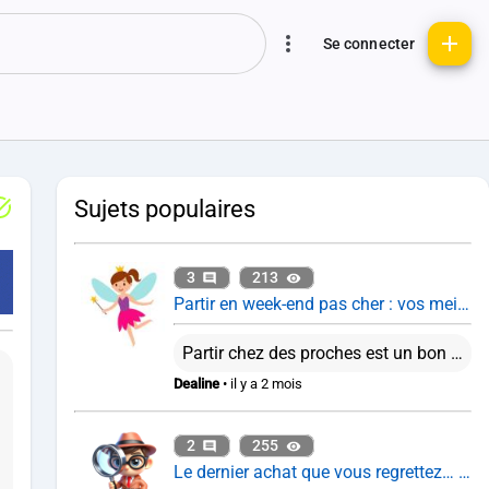
Se connecter
Sujets populaires
3
213
Partir en week-end pas cher : vos meilleures astuces ?
Partir chez des proches est un bon plan en effet. Je trouve que les box reviennent cher plutôt que d'organiser son voyage soi-même. Cela dit, ça reste pratique pour offrir par exemple.
Dealine
• il y a 2 mois
2
255
Le dernier achat que vous regrettez… et celui que vous ne regrettez pas du tout