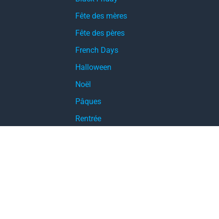
Fête des mères
Fête des pères
French Days
Halloween
Noël
Pâques
Rentrée
Saint-Valentin
Single’s Day
Soldes d’été
Soldes d’hiver
Soldes