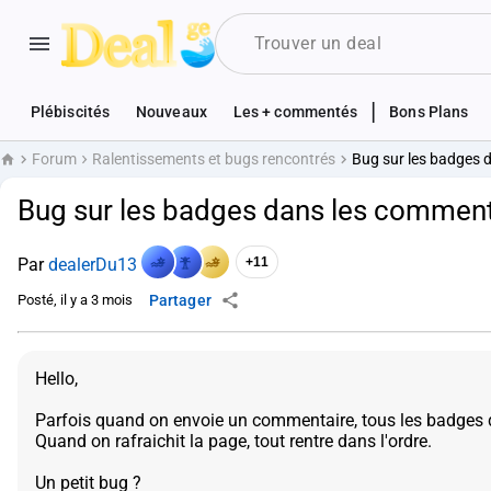
|
Plébiscités
Nouveaux
Les + commentés
Bons Plans
Forum
Ralentissements et bugs rencontrés
Bug sur les badges 
Accueil
Bug sur les badges dans les comment
Par
dealerDu13
+11
Posté, il y a 3 mois
Partager
Hello,
Parfois quand on envoie un commentaire, tous les badges d
Quand on rafraichit la page, tout rentre dans l'ordre.