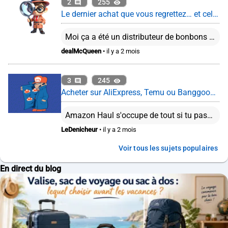
2
255
Le dernier achat que vous regrettez… et celui que vous ne regrettez pas du tout
Moi ça a été un distributeur de bonbons PEZ. C'est fou comme la recharge de ces trucs coutent cher...
dealMcQueen
• il y a 2 mois
3
245
Acheter sur AliExpress, Temu ou Banggood : encore intéressant en 2026 ?
Amazon Haul s'occupe de tout si tu passes par le vendeur Haul Global qui n'est autre que Amazon. Tu payes en gros comme un forfait de frais de douanes, si finalement c'est plus, on ne te facturera pas plus. Depuis le 1er mars 2026, tu as une taxe “petits colis” de 2€ pour les colis de moins 150€ en plus de la TVA à l'importation. Bref, à part si l'article n'est vraiment pas dispo dans les boutiques classiques, mieux vaut peut être passé son tour ...
LeDenicheur
• il y a 2 mois
Voir tous les sujets populaires
En direct du blog