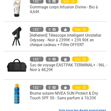
132 °
0
Voir
Gommage corps Infusion Divine - Bio à
4,64€
132 °
0
Voir
[Adhérent] Télescope intelligent Unistellar
Odyssey - Noir à 2399€ + 239.90€ en
chèque cadeau + Filtre OFFERT
132 °
0
Voir
Sac de voyage EASTPAK TERMINAL+ - 96L -
Noir à 48,29€
132 °
0
Voir
Brume solaire NIVEA SUN Protect & Dry
Touch SPF 50 - Sans parfum à 10,33€
Voir tous les deals populaires