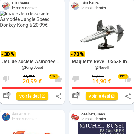
DisLheure
DisLheure
le mois dernier
le mois dernier
- 30 %
- 78 %
Jeu de société Asmodée Jungle Speed Donkey Kong à 20,99€
Maquette Revell 05638 Infiltrateur Sith de Dark Maul 1/120 - à 14,90€
@King Jouet
@Revell
29,99 €
68,30 €
132 °
132 °
20,99 €
14,90 €
Nombre de votes negatives pour ce deal: 
Nombre de votes positive
Nombre de votes neg
Nom
0
0
Voir le deal
Voir le deal
Nombre de commentaires pour ce deal: 0
Nombre de commenta
dealerDu13
dealMcQueen
le mois dernier
le mois dernier