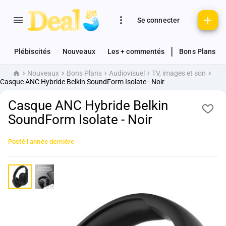
Se connecter
|
Plébiscités
Nouveaux
Les + commentés
Bons Plans
Nouveaux
Bons Plans
Audiovisuel
TV, images et son
Accueil
Casque ANC Hybride Belkin SoundForm Isolate - Noir
Casque ANC Hybride Belkin
SoundForm Isolate - Noir
Posté
l’année dernière