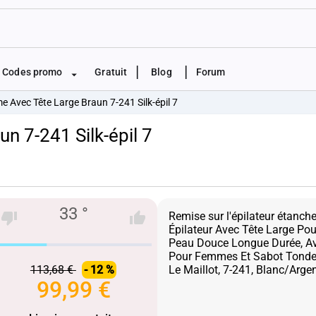
|
|
Codes promo
Gratuit
Blog
Forum
e Avec Tête Large Braun 7-241 Silk-épil 7
n 7-241 Silk-épil 7
33 °
Remise sur l'épilateur étanche 
Épilateur Avec Tête Large Pour
Peau Douce Longue Durée, Av
Pour Femmes Et Sabot Tonde
113,68 €
- 12 %
99,99 €