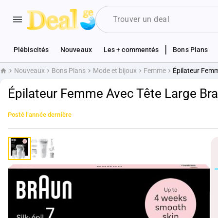
|
Plébiscités
Nouveaux
Les + commentés
Bons Plans
Nouveaux
Bons Plans
Mode et bijoux
Femme
Épilateur Femm
Accueil
Épilateur Femme Avec Tête Large Brau
Posté
l’année dernière