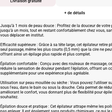
Livraison gratuite
+ de détails
Jusqu’à 1 mois de peau douce : Profitez de la douceur de votr
jusqu'à un mois, tout en restant confortablement chez vous, sa
vous déplacer en institut.
Efficacité supérieure : Grâce à sa tête large, cet épilateur retire 
seul passage, même les plus courts (0,5 mm) que la cire ne peut
offrant ainsi un épilage plus rapide et plus complet.
Épilation confortable : Conçu avec des rouleaux de massage, cet
réduire la sensation de douleur pendant l'épilation, offrant un c
supplémentaire pour une expérience plus agréable.
Utilisation sur peau mouillée ou sèche : Vous pouvez l'utiliser 
sous l'eau, dans le bain ou sous la douche. Cela permet de rédui
améliorant le confort, vous donnant plus de flexibilité pour épil
souhaitez.
Épilation douce et pratique : Cet épilateur attrape même les poil
pas enlever. Il est également sans produits chimiques, ce qui le