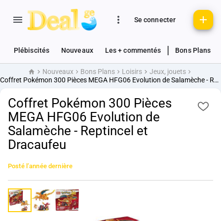
Se connecter
|
Plébiscités
Nouveaux
Les + commentés
Bons Plans
Nouveaux
Bons Plans
Loisirs
Jeux, jouets
Accueil
Coffret Pokémon 300 Pièces MEGA HFG06 Evolution de Salamèche - Reptincel et Dracaufeu
Coffret Pokémon 300 Pièces
MEGA HFG06 Evolution de
Salamèche - Reptincel et
Dracaufeu
Posté
l’année dernière