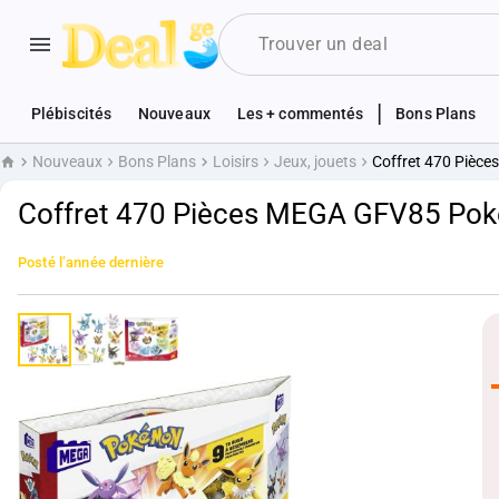
|
Plébiscités
Nouveaux
Les + commentés
Bons Plans
Nouveaux
Bons Plans
Loisirs
Jeux, jouets
Coffret 470 Pièce
Accueil
Coffret 470 Pièces MEGA GFV85 Poké
Posté
l’année dernière