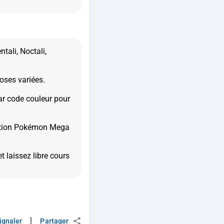
ntali, Noctali,
poses variées.
par code couleur pour
ruction Pokémon Mega
 laissez libre cours
|
ignaler
Partager