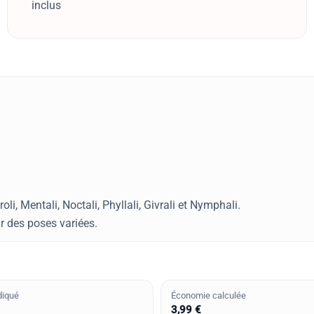
inclus
oli, Mentali, Noctali, Phyllali, Givrali et Nymphali.
ur des poses variées.
diqué
Économie calculée
3,99 €