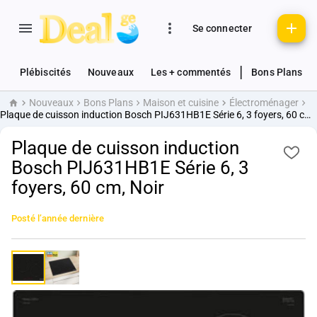
Se connecter
|
Plébiscités
Nouveaux
Les + commentés
Bons Plans
Nouveaux
Bons Plans
Maison et cuisine
Électroménager
Accueil
Plaque de cuisson induction Bosch PIJ631HB1E Série 6, 3 foyers, 60 cm, Noir
Plaque de cuisson induction
Bosch PIJ631HB1E Série 6, 3
foyers, 60 cm, Noir
Posté
l’année dernière