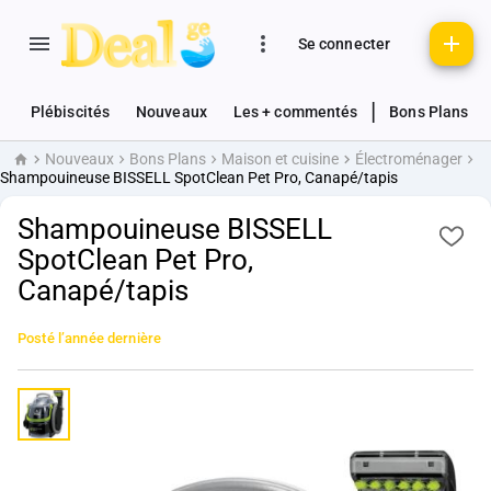
Se connecter
|
Plébiscités
Nouveaux
Les + commentés
Bons Plans
Nouveaux
Bons Plans
Maison et cuisine
Électroménager
Accueil
Shampouineuse BISSELL SpotClean Pet Pro, Canapé/tapis
Shampouineuse BISSELL
SpotClean Pet Pro,
Canapé/tapis
Posté
l’année dernière