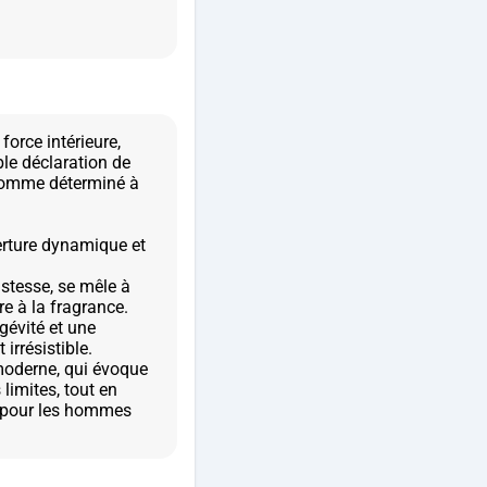
orce intérieure,
ble déclaration de
 homme déterminé à
erture dynamique et
ustesse, se mêle à
e à la fragrance.
gévité et une
irrésistible.
moderne, qui évoque
limites, tout en
m pour les hommes