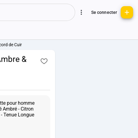
Se connecter
cord de Cuir
 Ambre &
ilette pour homme
é Ambré - Citron
r - Tenue Longue