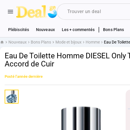
|
Plébiscités
Nouveaux
Les + commentés
Bons Plans
Nouveaux
Bons Plans
Mode et bijoux
Homme
Eau De Toilett
Accueil
Eau De Toilette Homme DIESEL Only Th
Accord de Cuir
Posté
l’année dernière