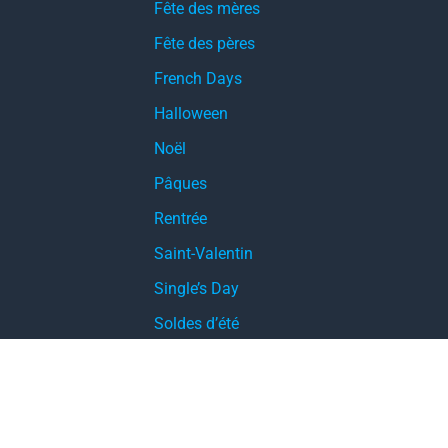
Fête des mères
Fête des pères
French Days
Halloween
Noël
Pâques
Rentrée
Saint-Valentin
Single’s Day
Soldes d’été
Soldes d’hiver
Soldes