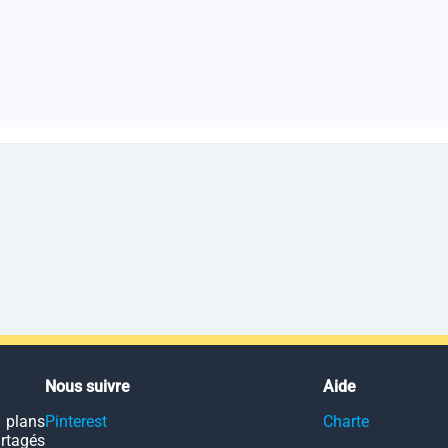
Nous suivre
Aide
 plans
Pinterest
Charte
artagés