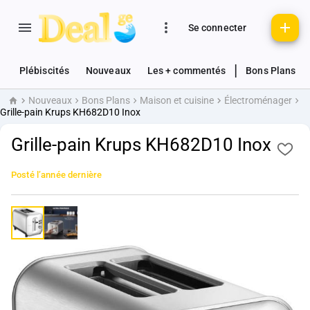
Se connecter
|
Plébiscités
Nouveaux
Les + commentés
Bons Plans
Nouveaux
Bons Plans
Maison et cuisine
Électroménager
Accueil
Grille-pain Krups KH682D10 Inox
Grille-pain Krups KH682D10 Inox
Posté
l’année dernière