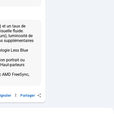
) et un taux de
uelle fluide.
urs), luminosité de
ons supplémentaires
ologie Less Blue
ion portrait ou
Haut-parleurs
ec AMD FreeSync,
|
ignaler
Partager