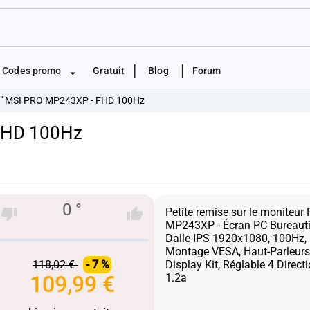
|
|
Codes promo
Gratuit
Blog
Forum
8" MSI PRO MP243XP - FHD 100Hz
 FHD 100Hz
0 °
Petite remise sur le moniteu
MP243XP - Écran PC Bureautiq
Dalle IPS 1920x1080, 100Hz, 
Montage VESA, Haut-Parleurs 
118,02 €
- 7 %
Display Kit, Réglable 4 Direct
109,99 €