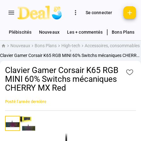
Se connecter
|
Plébiscités
Nouveaux
Les + commentés
Bons Plans
Nouveaux
Bons Plans
High-tech
Accessoires, consommables
Accueil
Clavier Gamer Corsair K65 RGB MINI 60% Switchs mécaniques CHERRY MX Red
Clavier Gamer Corsair K65 RGB
MINI 60% Switchs mécaniques
CHERRY MX Red
Posté
l’année dernière