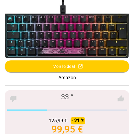
Voir le deal
Amazon
33 °
125,99 €
- 21 %
99,95 €