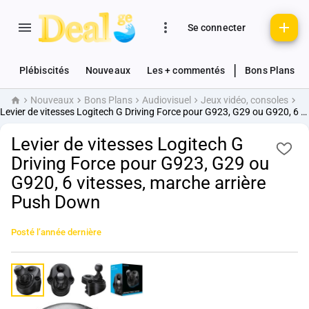
Se connecter
|
Plébiscités
Nouveaux
Les + commentés
Bons Plans
Nouveaux
Bons Plans
Audiovisuel
Jeux vidéo, consoles
Accueil
Levier de vitesses Logitech G Driving Force pour G923, G29 ou G920, 6 vitesses, marche arrière Push Down
Levier de vitesses Logitech G
Driving Force pour G923, G29 ou
G920, 6 vitesses, marche arrière
Push Down
Posté
l’année dernière