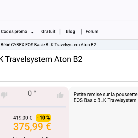
|
|
Codes promo
Gratuit
Blog
Forum
 Bébé CYBEX EOS Basic BLK Travelsystem Aton B2
K Travelsystem Aton B2
0 °
Petite remise sur la pousset
419,00 €
- 10 %
375,99 €