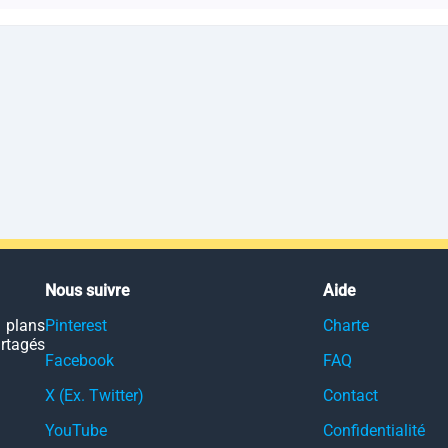
Nous suivre
Aide
 plans
Pinterest
Charte
artagés
Facebook
FAQ
X (Ex. Twitter)
Contact
YouTube
Confidentialité