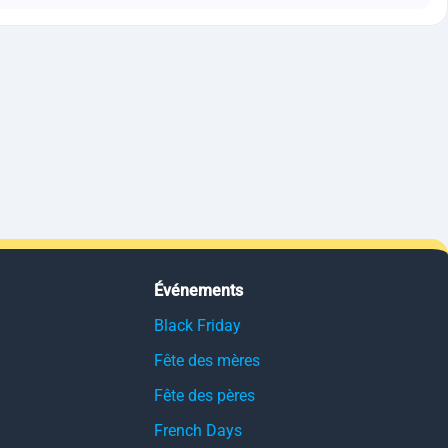
Événements
Black Friday
Fête des mères
Fête des pères
French Days