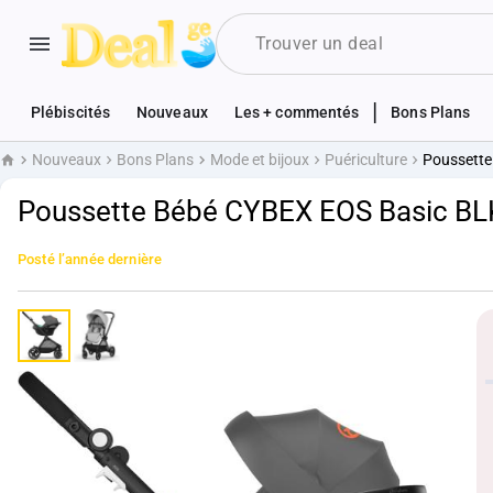
|
Plébiscités
Nouveaux
Les + commentés
Bons Plans
Nouveaux
Bons Plans
Mode et bijoux
Puériculture
Poussette
Accueil
Poussette Bébé CYBEX EOS Basic BL
Posté
l’année dernière