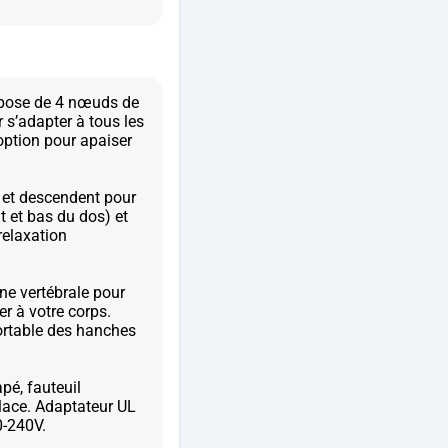
spose de 4 nœuds de
 s’adapter à tous les
option pour apaiser
et descendent pour
t et bas du dos) et
relaxation
ne vertébrale pour
r à votre corps.
ortable des hanches
apé, fauteuil
 place. Adaptateur UL
0-240V.