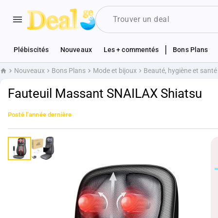
|
Plébiscités
Nouveaux
Les + commentés
Bons Plans
Nouveaux
Bons Plans
Mode et bijoux
Beauté, hygiène et santé
Accueil
Fauteuil Massant SNAILAX Shiatsu
Posté
l’année dernière