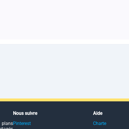
Nous suivre
Aide
 plans
Pinterest
Charte
artagés