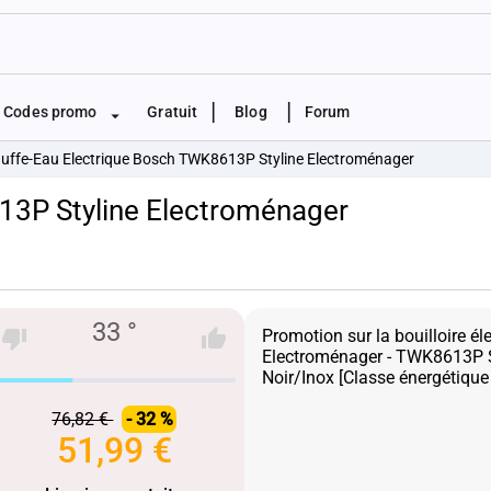
|
|
Codes promo
Gratuit
Blog
Forum
uffe-Eau Electrique Bosch TWK8613P Styline Electroménager
13P Styline Electroménager
33 °
Promotion sur la bouilloire él
Electroménager - TWK8613P S
76,82 €
- 32 %
51,99 €