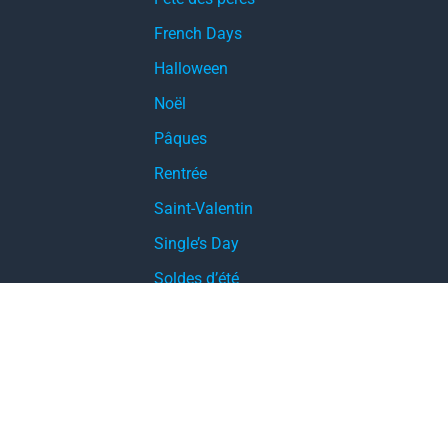
French Days
Halloween
Noël
Pâques
Rentrée
Saint-Valentin
Single’s Day
Soldes d’été
Soldes d’hiver
Soldes