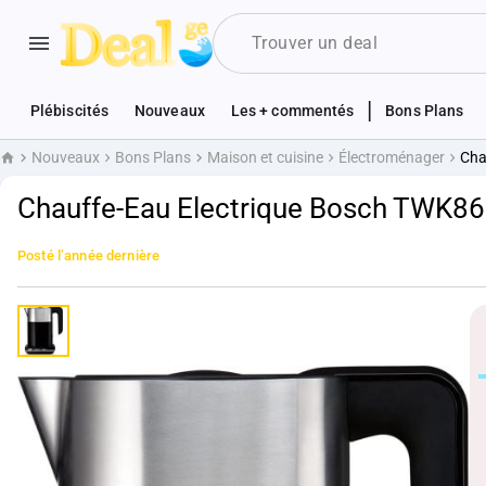
|
Plébiscités
Nouveaux
Les + commentés
Bons Plans
Nouveaux
Bons Plans
Maison et cuisine
Électroménager
Cha
Accueil
Chauffe-Eau Electrique Bosch TWK86
Posté
l’année dernière