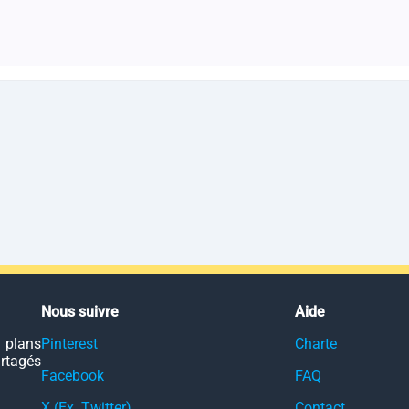
Nous suivre
Aide
 plans
Pinterest
Charte
artagés
Facebook
FAQ
X (Ex. Twitter)
Contact