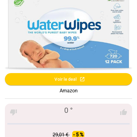
Voir le deal
Amazon
0 °
29,01 €
- 5 %