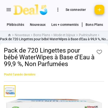
Se connecter
|
Plébiscités
Nouveaux
Les + commentés
Bons Plans
Nouveaux
Bons Plans
Mode et bijoux
Puériculture
Accueil
Pack de 720 Lingettes pour bébé WaterWipes à Base d'Eau à 99,9 %, Non Parfumées
Pack de 720 Lingettes pour
bébé WaterWipes à Base d'Eau à
99,9 %, Non Parfumées
Posté
l’année dernière