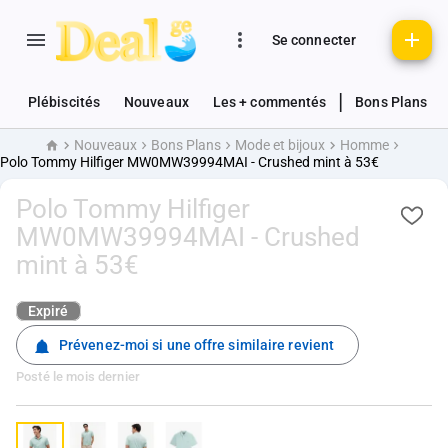
Se connecter
|
Plébiscités
Nouveaux
Les + commentés
Bons Plans
Nouveaux
Bons Plans
Mode et bijoux
Homme
Accueil
Polo Tommy Hilfiger MW0MW39994MAI - Crushed mint à 53€
Polo Tommy Hilfiger
MW0MW39994MAI - Crushed
mint à 53€
Expiré
Prévenez-moi si une offre similaire revient
Posté
le mois dernier