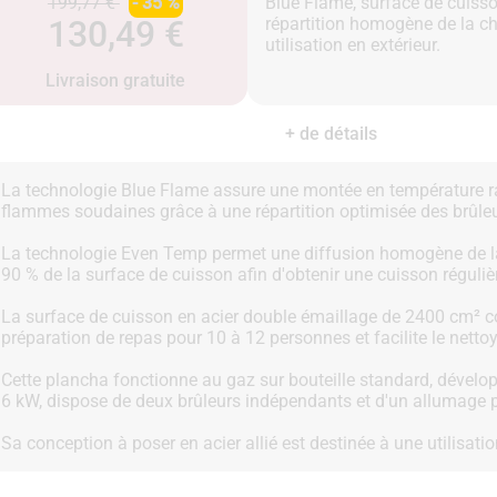
199,77 €
- 35 %
Blue Flame, surface de cuiss
130,49 €
répartition homogène de la c
Livraison gratuite
+ de détails
La technologie Blue Flame assure une montée en température rap
flammes soudaines grâce à une répartition optimisée des brûleu
La technologie Even Temp permet une diffusion homogène de la
90 % de la surface de cuisson afin d'obtenir une cuisson réguliè
La surface de cuisson en acier double émaillage de 2400 cm² c
préparation de repas pour 10 à 12 personnes et facilite le netto
Cette plancha fonctionne au gaz sur bouteille standard, dével
6 kW, dispose de deux brûleurs indépendants et d'un allumage p