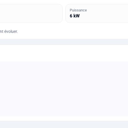
Puissance
6 kW
ent évoluer.