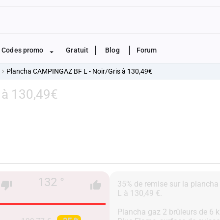
|
|
Codes promo
Gratuit
Blog
Forum
Plancha CAMPINGAZ BF L - Noir/Gris à 130,49€
 à 130,49€
132 °
35% de remise sur la planc
L à 130,49 €.
Plancha gaz 2 brûleurs de 6 