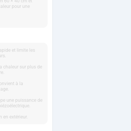
on 60 × 40 cm et
haleur pour une
ide et limite les
rs.
 chaleur sur plus de
re.
onvient à la
yage.
oppe une puissance de
iézoélectrique.