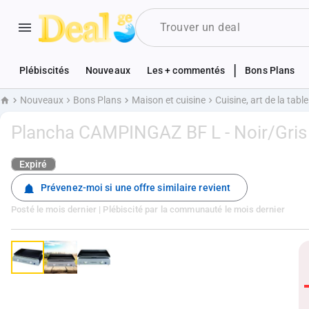
|
Plébiscités
Nouveaux
Les + commentés
Bons Plans
Nouveaux
Bons Plans
Maison et cuisine
Cuisine, art de la table
Accueil
Plancha CAMPINGAZ BF L - Noir/Gris
Expiré
Prévenez-moi si une offre similaire revient
Posté
le mois dernier
| Plébiscité par la communauté
le mois dernier