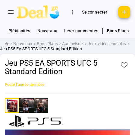
Se connecter
|
Plébiscités
Nouveaux
Les + commentés
Bons Plans
Nouveaux
Bons Plans
Audiovisuel
Jeux vidéo, consoles
Accueil
Jeu PS5 EA SPORTS UFC 5 Standard Edition
Jeu PS5 EA SPORTS UFC 5
Standard Edition
Posté
l’année dernière