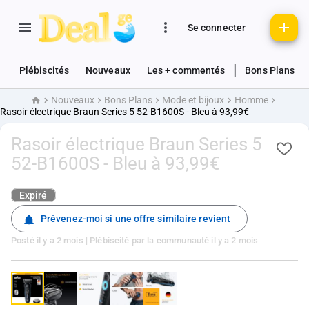
Se connecter
|
Plébiscités
Nouveaux
Les + commentés
Bons Plans
Nouveaux
Bons Plans
Mode et bijoux
Homme
Accueil
Rasoir électrique Braun Series 5 52-B1600S - Bleu à 93,99€
Rasoir électrique Braun Series 5
52-B1600S - Bleu à 93,99€
Expiré
Prévenez-moi si une offre similaire revient
Posté
il y a 2 mois
| Plébiscité par la communauté
il y a 2 mois