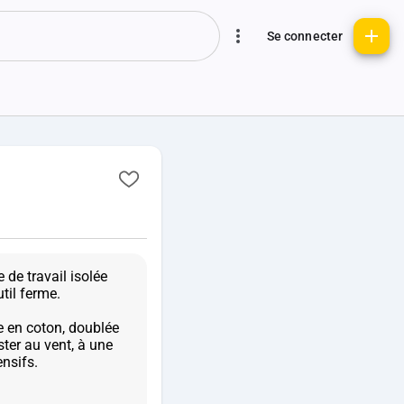
Se connecter
 de travail isolée
til ferme.
e en coton, doublée
ster au vent, à une