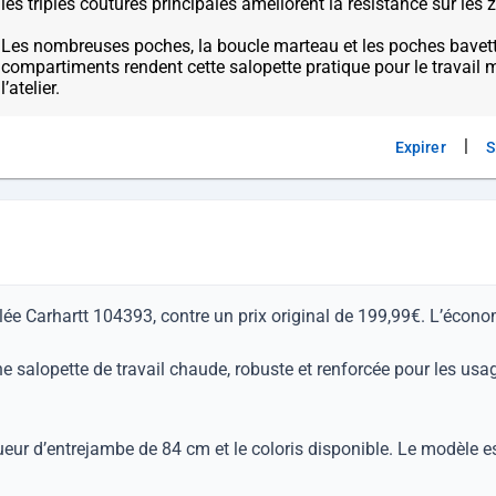
les triples coutures principales améliorent la résistance sur les z
Les nombreuses poches, la boucle marteau et les poches bavett
compartiments rendent cette salopette pratique pour le travail m
|
Expirer
S
solée Carhartt 104393, contre un prix original de 199,99€. L’écon
ne salopette de travail chaude, robuste et renforcée pour les us
longueur d’entrejambe de 84 cm et le coloris disponible. Le modèle