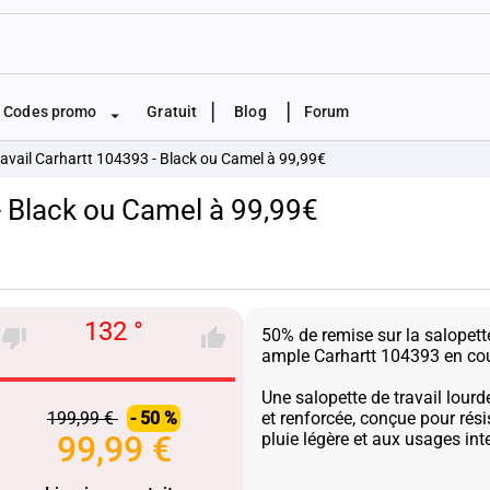
|
|
Codes promo
Gratuit
Blog
Forum
ravail Carhartt 104393 - Black ou Camel à 99,99€
- Black ou Camel à 99,99€
132 °
50% de remise sur la salopette
ample Carhartt 104393 en cou
Une salopette de travail lourd
199,99 €
- 50 %
et renforcée, conçue pour rési
99,99 €