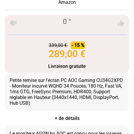
Amazon
0 °
339,00 €
- 15 %
289,00 €
Livraison gratuite
Petite remise sur l'écran PC AOC Gaming CU34G2XPD
- Moniteur incurvé WQHD 34 Pouces, 180 Hz, Fast VA,
1ms GTG, FreeSync Premium, HDR400, Support
réglable en Hauteur (3440x1440, HDMI, DisplayPort,
+ de détails
Le moniteur AGON by AOC est conçu pour les joueurs