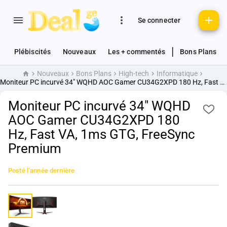
Se connecter
|
Plébiscités
Nouveaux
Les + commentés
Bons Plans
Nouveaux
Bons Plans
High-tech
Informatique
Accueil
Moniteur PC incurvé 34" WQHD AOC Gamer CU34G2XPD 180 Hz, Fast VA, 1ms GTG, FreeSync Premium
Moniteur PC incurvé 34" WQHD
AOC Gamer CU34G2XPD 180
Hz, Fast VA, 1ms GTG, FreeSync
Premium
Posté
l’année dernière