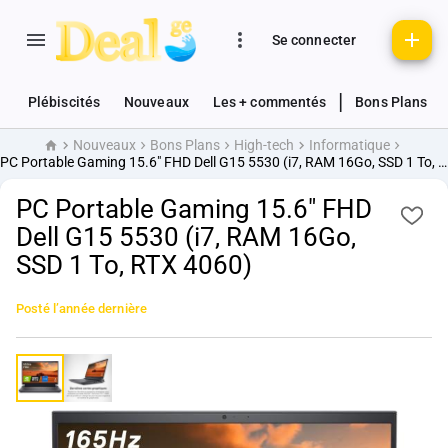
Se connecter
|
Plébiscités
Nouveaux
Les + commentés
Bons Plans
Nouveaux
Bons Plans
High-tech
Informatique
Accueil
PC Portable Gaming 15.6" FHD Dell G15 5530 (i7, RAM 16Go, SSD 1 To, RTX 4060)
PC Portable Gaming 15.6" FHD
Dell G15 5530 (i7, RAM 16Go,
SSD 1 To, RTX 4060)
Posté
l’année dernière