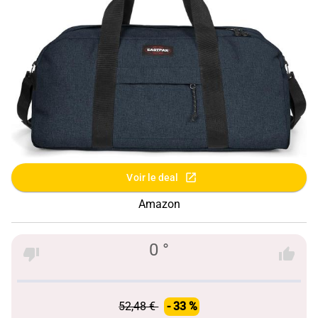
Voir le deal
Amazon
0 °
52,48 €
- 33 %