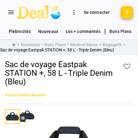
Se connecter
|
Plébiscités
Nouveaux
Les + commentés
Bons Plans
Nouveaux
Bons Plans
Mode et bijoux
Bagagerie
Accueil
Sac de voyage Eastpak STATION +, 58 L - Triple Denim (Bleu)
Sac de voyage Eastpak
STATION +, 58 L - Triple Denim
(Bleu)
Posté
l’année dernière