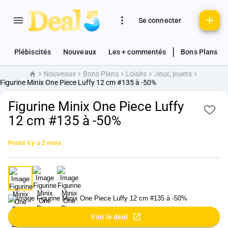
Se connecter
|
Plébiscités
Nouveaux
Les + commentés
Bons Plans
Nouveaux
Bons Plans
Loisirs
Jeux, jouets
Accueil
Figurine Minix One Piece Luffy 12 cm #135 à -50%
Figurine Minix One Piece Luffy
12 cm #135 à -50%
Posté
il y a 2 mois
Voir le deal