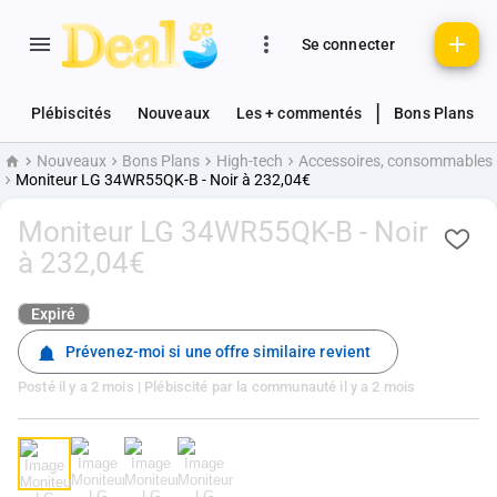
Se connecter
|
Plébiscités
Nouveaux
Les + commentés
Bons Plans
Nouveaux
Bons Plans
High-tech
Accessoires, consommables
Accueil
Moniteur LG 34WR55QK-B - Noir à 232,04€
Moniteur LG 34WR55QK-B - Noir
à 232,04€
Expiré
Prévenez-moi si une offre similaire revient
Posté
il y a 2 mois
| Plébiscité par la communauté
il y a 2 mois