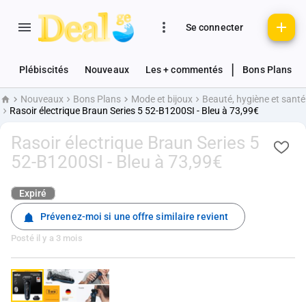
Se connecter
|
Plébiscités
Nouveaux
Les + commentés
Bons Plans
Nouveaux
Bons Plans
Mode et bijoux
Beauté, hygiène et santé
Accueil
Rasoir électrique Braun Series 5 52-B1200SI - Bleu à 73,99€
Rasoir électrique Braun Series 5
52-B1200SI - Bleu à 73,99€
Expiré
Prévenez-moi si une offre similaire revient
Posté
il y a 3 mois