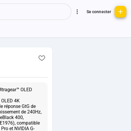
Se connecter
Ultragear™ OLED
n OLED 4K
e réponse GtG de
chissement de 240Hz,
ueBlack 400,
IE1976), compatible
Pro et NVIDIA G-