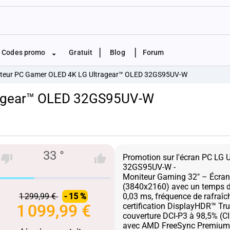
|
|
Codes promo
Gratuit
Blog
Forum
teur PC Gamer OLED 4K LG Ultragear™ OLED 32GS95UV-W
ragear™ OLED 32GS95UV-W
33 °
Promotion sur l'écran PC LG 
32GS95UV-W -
Moniteur Gaming 32" – Écra
(3840x2160) avec un temps d
1 299,99 €
- 15 %
0,03 ms, fréquence de rafraî
1 099,99 €
certification DisplayHDR™ Tr
couverture DCI-P3 à 98,5% (C
avec AMD FreeSync Premium 