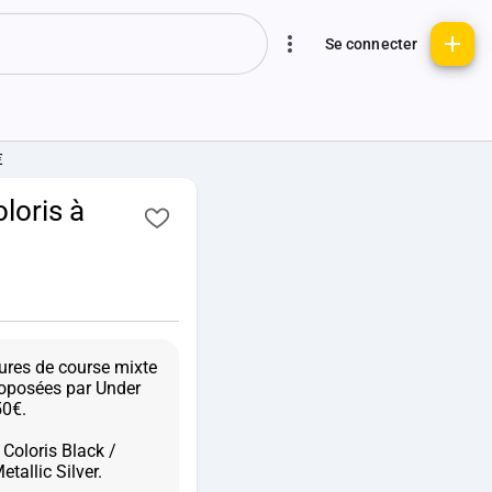
Se connecter
€
loris à
ures de course mixte
oposées par Under
50€.
 Coloris Black /