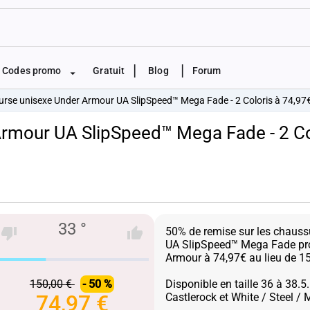
|
|
Codes promo
Gratuit
Blog
Forum
urse unisexe Under Armour UA SlipSpeed™ Mega Fade - 2 Coloris à 74,97
rmour UA SlipSpeed™ Mega Fade - 2 Co
33 °
50% de remise sur les chauss
UA SlipSpeed™ Mega Fade pr
Armour à 74,97€ au lieu de 1
150,00 €
- 50 %
Disponible en taille 36 à 38.5.
74,97 €