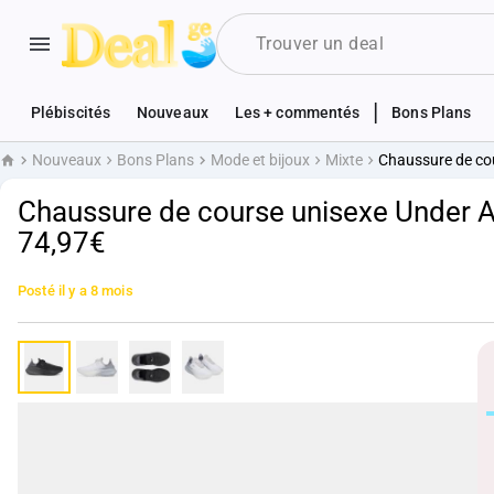
|
Plébiscités
Nouveaux
Les + commentés
Bons Plans
Nouveaux
Bons Plans
Mode et bijoux
Mixte
Chaussure de co
Accueil
Chaussure de course unisexe Under A
74,97€
Posté
il y a 8 mois