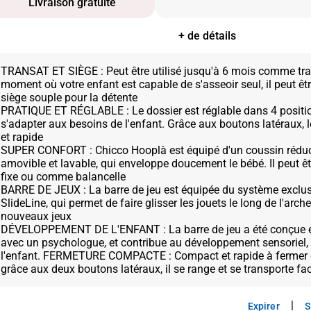
Livraison gratuite
+ de détails
TRANSAT ET SIÈGE : Peut être utilisé jusqu'à 6 mois comme tran
moment où votre enfant est capable de s'asseoir seul, il peut êt
siège souple pour la détente
PRATIQUE ET RÉGLABLE : Le dossier est réglable dans 4 positio
s'adapter aux besoins de l'enfant. Grâce aux boutons latéraux, le
et rapide
SUPER CONFORT : Chicco Hooplà est équipé d'un coussin réduc
amovible et lavable, qui enveloppe doucement le bébé. Il peut êtr
fixe ou comme balancelle
BARRE DE JEUX : La barre de jeu est équipée du système exclus
SlideLine, qui permet de faire glisser les jouets le long de l'arc
nouveaux jeux
DÉVELOPPEMENT DE L'ENFANT : La barre de jeu a été conçue e
avec un psychologue, et contribue au développement sensoriel, 
l'enfant. FERMETURE COMPACTE : Compact et rapide à fermer e
|
Expirer
S