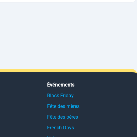
Événements
Black Friday
Fête des mères
Fête des pères
French Days