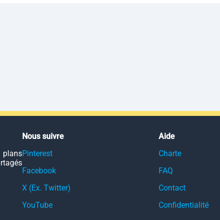
Nous suivre
Aide
 plans
Pinterest
Charte
artagés
Facebook
FAQ
X (Ex. Twitter)
Contact
YouTube
Confidentialité