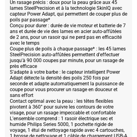
Un rasage précis : doux pour la peau grâce aux 45
lames SteelPrecision et à la technologie SkinIQ avec
capteur Power Adapt, qui permettent de couper plus de
poils par passage*
Conçu pour durer : durée de vie moteur et batterie de 7
ans et durée de vie des lames en acier auto-affûtées
de 2 ans, pour un rasoir qui ne perd pas en efficacité
avec le temps
Coupe plus de poils à chaque passage* : les 45 lames
SteelPrecision auto-affûtées permettent d'effectuer
jusqu'à 90 000 coupes par minute, pour un rasage de
près efficace
S'adapte à votre barbe : le capteur intelligent Power
Adapt détecte la densité des poils 250 fois par
seconde et adapte automatiquement la puissance de
coupe pour vous procurer un rasage en douceur et
sans effort
Contact optimal avec la peau : les têtes flexibles
pivotent à 360° pour suivre les contours de votre
visage, pour un rasage impeccable et confortable
L'ensemble comprend : 1 rasoir électrique sec et
humide Philips Series 5000, 1 pochette rigide de
voyage, 1 étui de nettoyage rapide avec 4 cartouches,
1 brosse de nettoyage et 1 câble de chargement USB-A