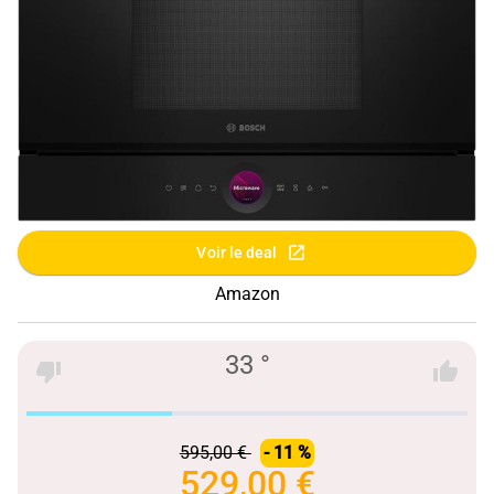
Voir le deal
Amazon
33 °
595,00 €
- 11 %
529,00 €