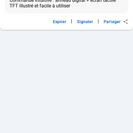
Commande intuitive : anneau digital + écran tactile
|
|
Expirer
Signaler
Partager