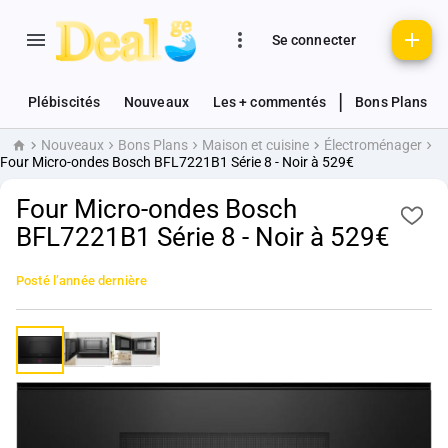
Se connecter
|
Plébiscités
Nouveaux
Les + commentés
Bons Plans
Nouveaux
Bons Plans
Maison et cuisine
Électroménager
Accueil
Four Micro-ondes Bosch BFL7221B1 Série 8 - Noir à 529€
Four Micro-ondes Bosch
BFL7221B1 Série 8 - Noir à 529€
Posté
l’année dernière