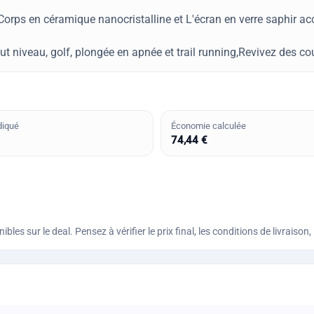
rps en céramique nanocristalline et L'écran en verre saphir acc
iveau, golf, plongée en apnée et trail running,Revivez des cou
diqué
Économie calculée
74,44 €
bles sur le deal. Pensez à vérifier le prix final, les conditions de livraiso