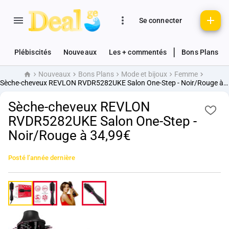
Se connecter
|
Plébiscités
Nouveaux
Les + commentés
Bons Plans
Nouveaux
Bons Plans
Mode et bijoux
Femme
Accueil
Sèche-cheveux REVLON RVDR5282UKE Salon One-Step - Noir/Rouge à 34,99€
Sèche-cheveux REVLON
RVDR5282UKE Salon One-Step -
Noir/Rouge à 34,99€
Posté
l’année dernière