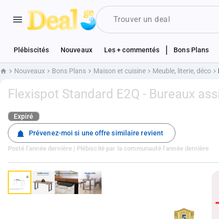
|
Plébiscités
Nouveaux
Les + commentés
Bons Plans
Nouveaux
Bons Plans
Maison et cuisine
Meuble, literie, déco
Accueil
Flexispot Standard E2Q - Bureaux assi
Expiré
Prévenez-moi si une offre similaire revient
Posté
l’année dernière
| Plébiscité par la communauté
l’année dernière