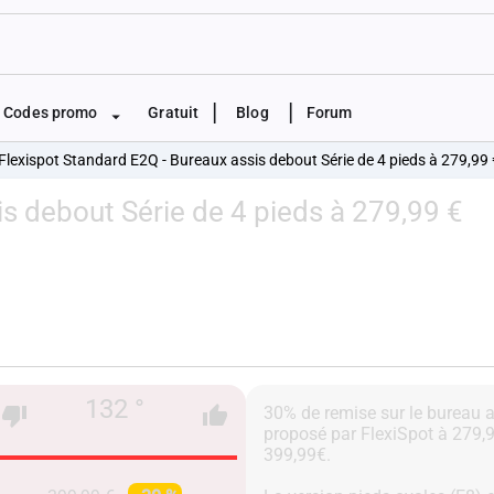
|
|
Codes promo
Gratuit
Blog
Forum
Flexispot Standard E2Q - Bureaux assis debout Série de 4 pieds à 279,99
s debout Série de 4 pieds à 279,99 €
132 °
30% de remise sur le bureau 
proposé par FlexiSpot à 279,9
399,99€.