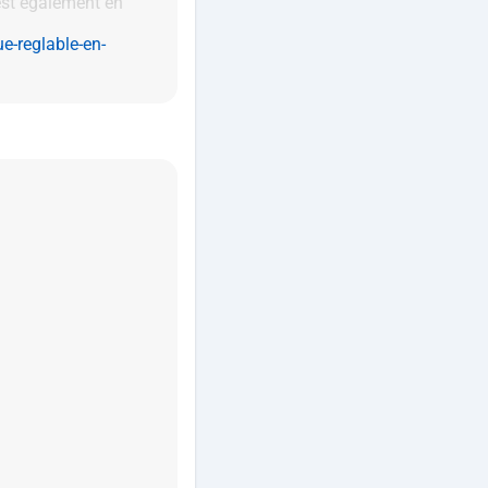
est également en
ue-reglable-en-