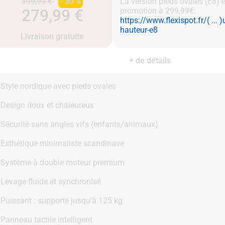
399,99 €
- 30 %
La version pieds ovales (E8) 
279,99 €
https://www.flexispot.fr/( ... )
hauteur-e8
Livraison gratuite
+ de détails
Style nordique avec pieds ovales
Design doux et chaleureux
Sécurité sans angles vifs (enfants/animaux)
Esthétique minimaliste scandinave
Système à double moteur premium
Levage fluide et synchronisé
Puissant : supporte jusqu’à 125 kg
Panneau tactile intelligent