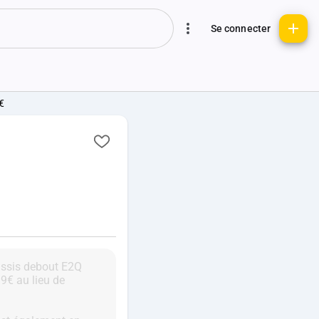
Se connecter
 €
assis debout E2Q
9€ au lieu de