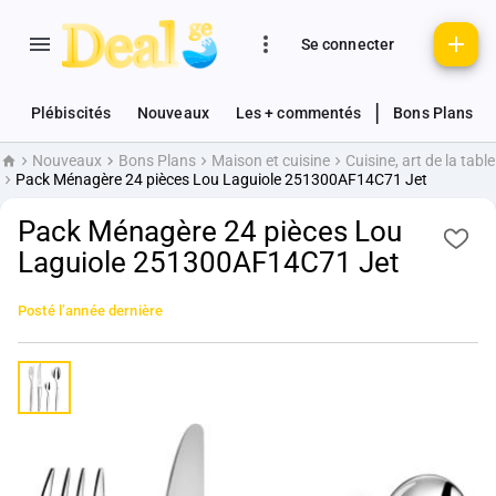
Se connecter
|
Plébiscités
Nouveaux
Les + commentés
Bons Plans
Nouveaux
Bons Plans
Maison et cuisine
Cuisine, art de la table
Accueil
Pack Ménagère 24 pièces Lou Laguiole 251300AF14C71 Jet
Pack Ménagère 24 pièces Lou
Laguiole 251300AF14C71 Jet
Posté
l’année dernière