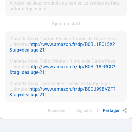
Ajouter les deux produits au panier. La remise se fera
Ajout du staff
Manette Xbox Carbon Black + 1 mois de Game Pass
Ultimate (
http://www.amazon.fr/dp/B0BL1FC15X?
&tag=dealuge-21
)
Manette Xbox Robot White + 1 mois de Game Pass
Ultimate (
http://www.amazon.fr/dp/B0BL18FRCC?
&tag=dealuge-21
)
Manette Xbox Deep Pink + 1 mois de Game Pass
Ultimate (
http://www.amazon.fr/dp/B0DJ99BVZF?
&tag=dealuge-21
|
|
Réactiver
Signaler
Partager