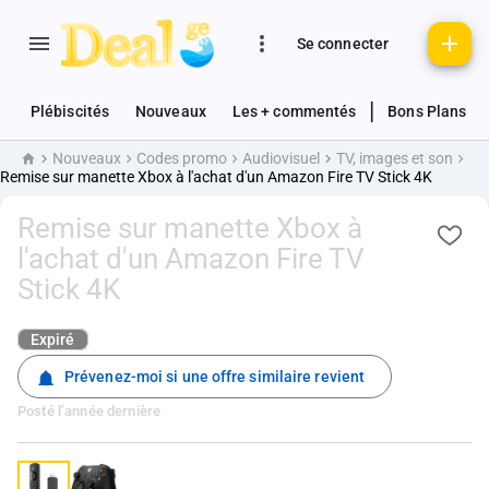
Se connecter
|
Plébiscités
Nouveaux
Les + commentés
Bons Plans
Nouveaux
Codes promo
Audiovisuel
TV, images et son
Accueil
Remise sur manette Xbox à l'achat d'un Amazon Fire TV Stick 4K
Remise sur manette Xbox à
l'achat d'un Amazon Fire TV
Stick 4K
Expiré
Prévenez-moi si une offre similaire revient
Posté
l’année dernière