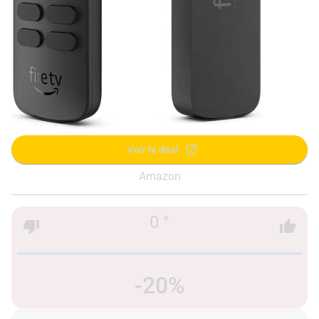
Voir le deal
Amazon
0 °
-20%