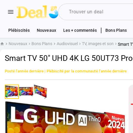
|
Plébiscités
Nouveaux
Les + commentés
Bons Plans
Nouveaux
Bons Plans
Audiovisuel
TV, images et son
Smart T
Accueil
Smart TV 50" UHD 4K LG 50UT73 Proc
Posté
l’année dernière
| Plébiscité par la communauté
l’année dernière