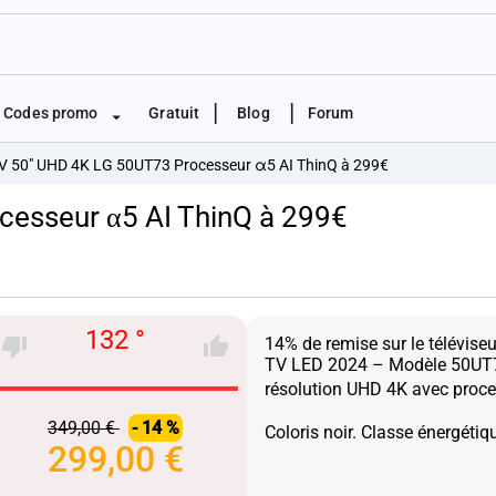
|
|
Codes promo
Gratuit
Blog
Forum
V 50" UHD 4K LG 50UT73 Processeur α5 AI ThinQ à 299€
esseur α5 AI ThinQ à 299€
132 °
14% de remise sur le télévise
TV LED 2024 – Modèle 50UT7
résolution UHD 4K avec proce
349,00 €
- 14 %
299,00 €