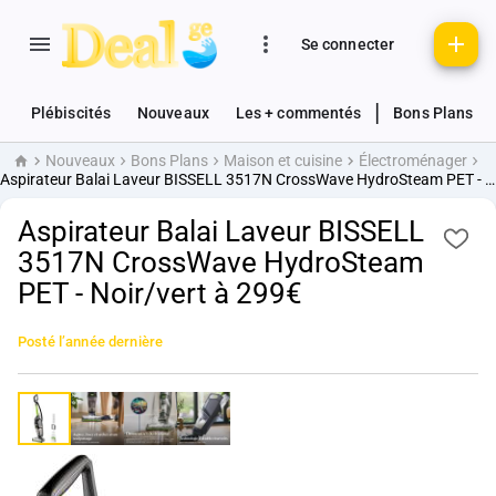
Se connecter
|
Plébiscités
Nouveaux
Les + commentés
Bons Plans
Nouveaux
Bons Plans
Maison et cuisine
Électroménager
Accueil
Aspirateur Balai Laveur BISSELL 3517N CrossWave HydroSteam PET - Noir/vert à 299€
Aspirateur Balai Laveur BISSELL
3517N CrossWave HydroSteam
PET - Noir/vert à 299€
Posté
l’année dernière