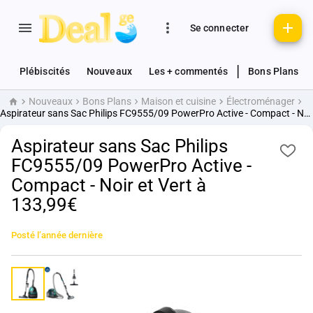
Se connecter
|
Plébiscités
Nouveaux
Les + commentés
Bons Plans
Nouveaux
Bons Plans
Maison et cuisine
Électroménager
Accueil
Aspirateur sans Sac Philips FC9555/09 PowerPro Active - Compact - Noir et Vert à 133,99€
Aspirateur sans Sac Philips
FC9555/09 PowerPro Active -
Compact - Noir et Vert à
133,99€
Posté
l’année dernière