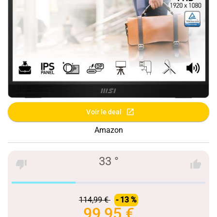
Voir le deal
Amazon
33 °
114,99 €
- 13 %
99,95 €