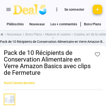
Se connecter
|
Plébiscités
Nouveaux
Les + commentés
Bons Plans
Nouveaux
Bons Plans
Maison et cuisine
Cuisine, art de la table
Accueil
Pack de 10 Récipients de Conservation Alimentaire en Verre Amazon Basics avec clips de Fermeture
Pack de 10 Récipients de
Conservation Alimentaire en
Verre Amazon Basics avec clips
de Fermeture
Posté
l’année dernière